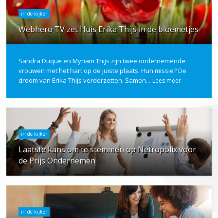
in de kijker
Webhero TV zet Huis Erika Thijs in de bloemetjes
Sandra Duque en Myriam Thijs zijn twee ondernemende
vrouwen met het hart op de juiste plaats. Hun missie? De
droom van Erika Thijs verderzetten. Samen...
Lees meer
in de kijker
Laatste kans om te stemmen op Netropolix voor
de Prijs Ondernemen
in de kijker