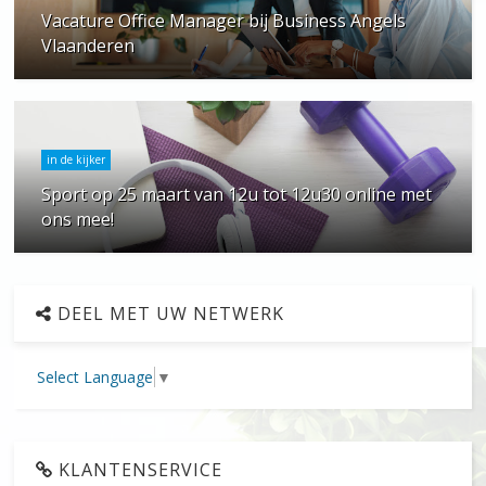
Vacature Office Manager bij Business Angels
Vlaanderen
in de kijker
Sport op 25 maart van 12u tot 12u30 online met
ons mee!
DEEL MET UW NETWERK
Select Language
▼
KLANTENSERVICE