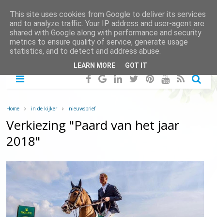
This site uses cookies from Google to deliver its services
and to analyze traffic. Your IP address and user-agent are
shared with Google along with performance and security
metrics to ensure quality of service, generate usage
statistics, and to detect and address abuse.
LEARN MORE
GOT IT
Home
in de kijker
nieuwsbrief
Verkiezing "Paard van het jaar
2018"