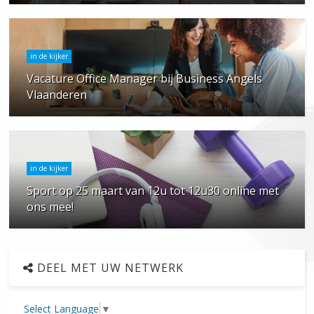
in de kijker
Vacature Office Manager bij Business Angels
Vlaanderen
in de kijker
Sport op 25 maart van 12u tot 12u30 online met
ons mee!
DEEL MET UW NETWERK
Select Language
▼