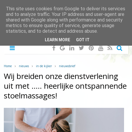
This site uses cookies from Google to deliver its services
and to analyze traffic. Your IP address and user-agent are
shared with Google along with performance and security
metrics to ensure quality of service, generate usage
statistics, and to detect and address abuse.
LEARN MORE
GOT IT
Home
nieuws
in de kijker
nieuwsbrief
Wij breiden onze dienstverlening
uit met ….. heerlijke ontspannende
stoelmassages!