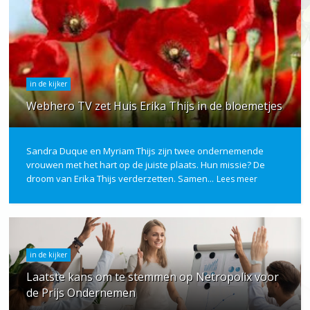
in de kijker
Webhero TV zet Huis Erika Thijs in de bloemetjes
Sandra Duque en Myriam Thijs zijn twee ondernemende
vrouwen met het hart op de juiste plaats. Hun missie? De
droom van Erika Thijs verderzetten. Samen...
Lees meer
in de kijker
Laatste kans om te stemmen op Netropolix voor
de Prijs Ondernemen