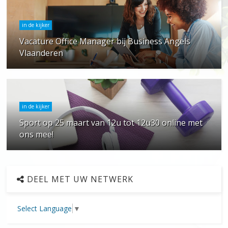
in de kijker
Vacature Office Manager bij Business Angels
Vlaanderen
in de kijker
Sport op 25 maart van 12u tot 12u30 online met
ons mee!
DEEL MET UW NETWERK
Select Language
▼