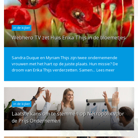
in de kijker
Webhero TV zet Huis Erika Thijs in de bloemetjes
Sandra Duque en Myriam Thijs zijn twee ondernemende
vrouwen met het hart op de juiste plaats. Hun missie? De
droom van Erika Thijs verderzetten. Samen...
Lees meer
in de kijker
Laatste kans om te stemmen op Netropolix voor
de Prijs Ondernemen