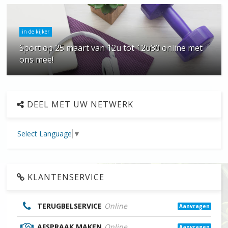
in de kijker
Sport op 25 maart van 12u tot 12u30 online met
ons mee!
DEEL MET UW NETWERK
Select Language
▼
KLANTENSERVICE
TERUGBELSERVICE
Online
Aanvragen
AFSPRAAK MAKEN
Online
Aanvragen