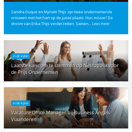
Sandra Duque en Myriam Thijs zijn twee ondernemende
vrouwen met het hart op de juiste plaats. Hun missie? De
droom van Erika Thijs verderzetten. Samen...
Lees meer
in de kijker
Laatste kans om te stemmen op Netropolix voor
de Prijs Ondernemen
in de kijker
Vacature Office Manager bij Business Angels
Vlaanderen