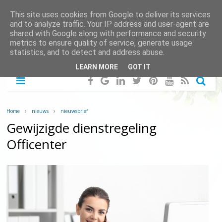
This site uses cookies from Google to deliver its services
and to analyze traffic. Your IP address and user-agent are
shared with Google along with performance and security
metrics to ensure quality of service, generate usage
statistics, and to detect and address abuse.
LEARN MORE
GOT IT
Home
nieuws
nieuwsbrief
Gewijzigde dienstregeling
Officenter