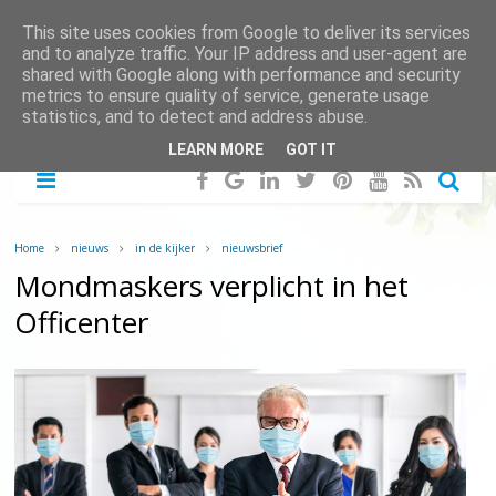
This site uses cookies from Google to deliver its services
and to analyze traffic. Your IP address and user-agent are
shared with Google along with performance and security
metrics to ensure quality of service, generate usage
statistics, and to detect and address abuse.
LEARN MORE
GOT IT
Home
nieuws
in de kijker
nieuwsbrief
Mondmaskers verplicht in het
Officenter