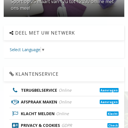
Sport op 25 maart van 12u tot 12u30 online met
ons mee!
DEEL MET UW NETWERK
Select Language
▼
KLANTENSERVICE
TERUGBELSERVICE
Online
Aanvragen
AFSPRAAK MAKEN
Online
Aanvragen
KLACHT MELDEN
Online
Klacht
PRIVACY & COOKIES
GDPR
Check